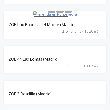
ZOE HOME
PRÓXIMAMENTE
ZOE
ZOE Lux Boadilla del Monte (Madrid)
HOME
5
5
418,20
m2
100% CONST.
ZOE 44 Las Lomas (Madrid)
100% VEND.
ENTREGADAS
5
5
607
m2
ZOE HOME
100% VEND.
ZOE 3 Boadilla (Madrid)
ENTREGADAS
ZOE HOME