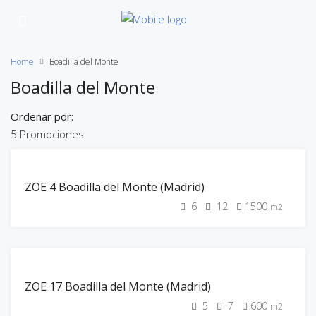
Home
Boadilla del Monte
Boadilla del Monte
Ordenar por:
5 Promociones
42%
ZOE 4 Boadilla del Monte (Madrid)
CONS.
EN
CURSO
6
12
1500
m2
OBRAS
INICIADAS
ZOE
100% CONST.
HOME
ZOE 17 Boadilla del Monte (Madrid)
100% VEND.
ENTREGADAS
5
7
600
m2