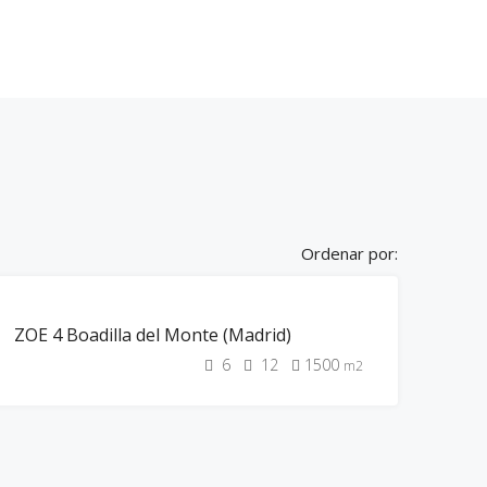
cto
619 14 76 13
Ordenar por:
42%
ZOE 4 Boadilla del Monte (Madrid)
CONS.
EN
CURSO
6
12
1500
m2
OBRAS
INICIADAS
ZOE
HOME