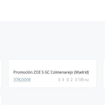
En Curso
Entregadas
Próximamente
Noticias
Conta
100%
Promoción ZOE 5 GC Colmenarejo (Madrid)
VEND.
EN
378,000€
3
2
135
m2
CURSO
ZOE
GESCOP