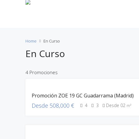
ZOE Gescop
Home
En Curso
En Curso
4 Promociones
100%
Promoción ZOE 19 GC Guadarrama (Madrid)
VEND.
EN
Desde 508,000 €
4
3
Desde 02
m²
CURSO
ZOE
GESCOP
1º FASE