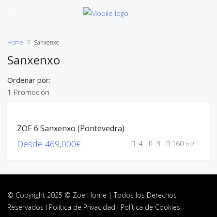
Home
Sanxenxo
Sanxenxo
Ordenar por:
1 Promoción
100% CONST.
ZOE 6 Sanxenxo (Pontevedra)
100% VEND.
ENTREGADAS
Desde
469,000€
4
3
160
m2
ZOE HOME
© Copyright 2025 © Zoe Home | Todos los Derechos
Reservados I
Política de Privacidad
I
Política de Cookies