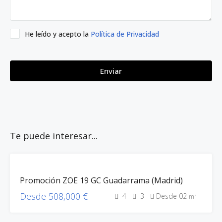
He leído y acepto la
Política de Privacidad
Enviar
Te puede interesar...
100%
Promoción ZOE 19 GC Guadarrama (Madrid)
VEND.
EN
Desde 508,000 €
4
3
Desde 02
m²
CURSO
ZOE