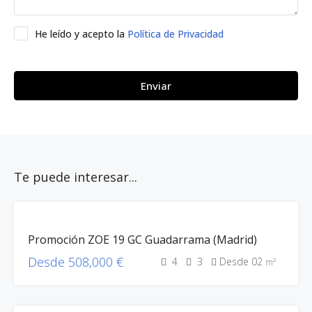
He leído y acepto la
Política de Privacidad
Enviar
Te puede interesar...
100%
Promoción ZOE 19 GC Guadarrama (Madrid)
VEND.
EN
Desde 508,000 €
4
3
Desde 02
m²
CURSO
ZOE
GESCOP