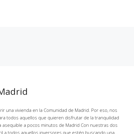
En Curso
Entregadas
Próximamente
Noticias
Conta
 Madrid
rir una vivienda en la Comunidad de Madrid. Por eso, nos
ra todos aquellos que quieren disfrutar de la tranquilidad
da asequible a pocos minutos de Madrid Con nuestras dos
l a todos aquellos inversores que estén buscando una...