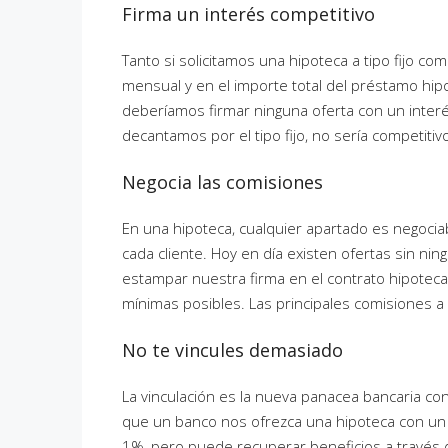
Firma un interés competitivo
Tanto si solicitamos una hipoteca a tipo fijo com
mensual y en el importe total del préstamo hipo
deberíamos firmar ninguna oferta con un interés
decantamos por el tipo fijo, no sería competitiv
Negocia las comisiones
En una hipoteca, cualquier apartado es negociab
cada cliente. Hoy en día existen ofertas sin ni
estampar nuestra firma en el contrato hipotecar
mínimas posibles. Las principales comisiones a 
No te vincules demasiado
La vinculación es la nueva panacea bancaria c
que un banco nos ofrezca una hipoteca con un in
1%, pero puede recuperar beneficios a través de