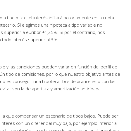
o a tipo mixto, el interés influirá notoriamente en la cuota
tecario. Si elegimos una hipoteca a tipo variable no
 superior a euríbor +1,25%. Si por el contrario, nos
o todo interés superior al 3%.
le y las condiciones pueden variar en función del perfil de
ngún tipo de comisiones, por lo que nuestro objetivo antes de
io es conseguir una hipoteca libre de aranceles o con las
evitar son la de apertura y amortización anticipada.
on la que compensar un escenario de tipos bajos. Puede ser
terés con un diferencial muy bajo, por ejemplo inferior al
 la vinculación. La estrategia de los bancos está orientada