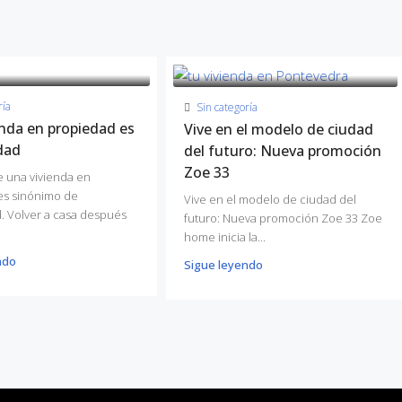
ría
Sin categoría
enda en propiedad es
Vive en el modelo de ciudad
dad
del futuro: Nueva promoción
Zoe 33
 una vivienda en
es sinónimo de
Vive en el modelo de ciudad del
d. Volver a casa después
futuro: Nueva promoción Zoe 33 Zoe
home inicia la...
ndo
Sigue leyendo