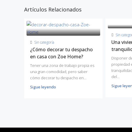
Artículos Relacionados
Sin catego
Una vivi
Sin categoría
tranquili
¿Cómo decorar tu despacho
en casa con Zoe Home?
Disponer de
propiedad 
Tener una zona de trabajo propia es
tranquilida
una gran comodidad, pero saber
del...
cómo decorar tu despacho en...
Sigue leye
Sigue leyendo