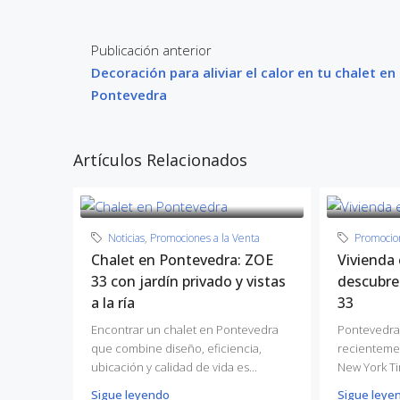
Publicación anterior
Decoración para aliviar el calor en tu chalet en
Pontevedra
Artículos Relacionados
Noticias
,
Promociones a la Venta
Promocion
Chalet en Pontevedra: ZOE
Vivienda
33 con jardín privado y vistas
descubre
a la ría
33
Encontrar un chalet en Pontevedra
Pontevedra
que combine diseño, eficiencia,
recientemen
ubicación y calidad de vida es...
New York Ti
Sigue leyendo
Sigue leye